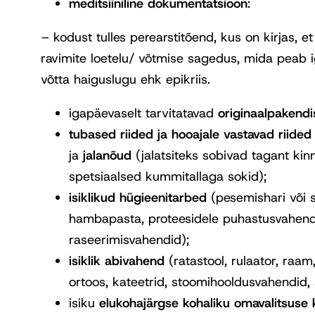
meditsiiniline dokumentatsioon
:
– kodust tulles perearstitõend, kus on kirjas, 
ravimite loetelu/ võtmise sagedus, mida peab i
võtta haiguslugu ehk epikriis.
igapäevaselt tarvitatavad
originaalpakendi
tubased riided ja hooajale vastavad riided
ja
jalanõud
(jalatsiteks sobivad tagant kinn
spetsiaalsed kummitallaga sokid);
isiklikud hügieenitarbed
(pesemishari või
hambapasta, proteesidele puhastusvahen
raseerimisvahendid);
isiklik abivahend
(ratastool, rulaator, raa
ortoos, kateetrid, stoomihooldusvahendid, 
isiku
elukohajärgse kohaliku omavalitsuse 