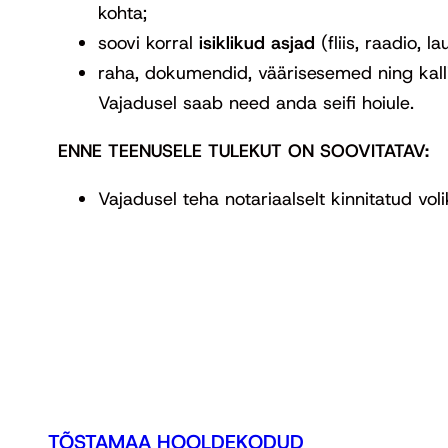
kohta;
soovi korral
isiklikud asjad
(fliis, raadio,
raha, dokumendid, väärisesemed ning kallih
Vajadusel saab need anda seifi hoiule.
ENNE TEENUSELE TULEKUT ON SOOVITATAV:
Vajadusel teha notariaalselt kinnitatud vol
TÕSTAMAA HOOLDEKODUD