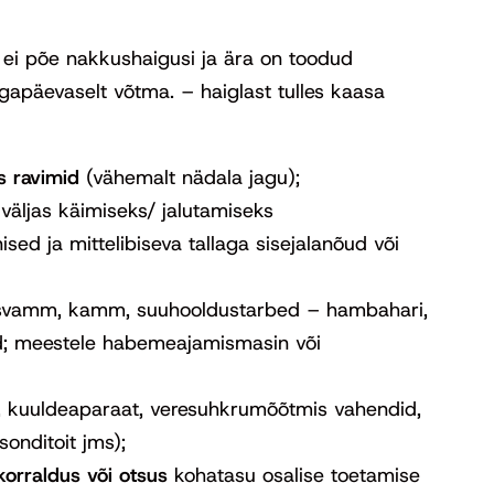
et ei põe nakkushaigusi ja ära on toodud
gapäevaselt võtma. – haiglast tulles kaasa
s ravimid
(vähemalt nädala jagu);
väljas käimiseks/ jalutamiseks
ised ja mittelibiseva tallaga sisejalanõud või
 svamm, kamm, suuhooldustarbed – hambahari,
d; meestele habemeajamismasin või
m, kuuldeaparaat, veresuhkrumõõtmis vahendid,
sonditoit jms);
korraldus
või otsus
kohatasu osalise toetamise