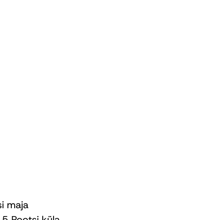
si maja
5 Pootsi küla,