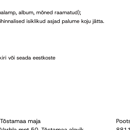
 laualamp, album, mõned raamatud);
innalised isiklikud asjad palume koju jätta.
ikiri või seada eestkoste
Tõstamaa maja
Poot
Varbla mnt 50, Tõstamaa alevik,
8811