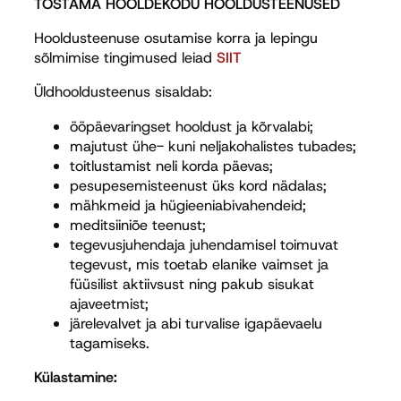
TÕSTAMA HOOLDEKODU HOOLDUSTEENUSED
Hooldusteenuse osutamise korra ja lepingu
sõlmimise tingimused leiad
SIIT
Üldhooldusteenus sisaldab:
ööpäevaringset hooldust ja kõrvalabi;
majutust ühe- kuni neljakohalistes tubades;
toitlustamist neli korda päevas;
pesupesemisteenust üks kord nädalas;
mähkmeid ja hügieeniabivahendeid;
meditsiiniõe teenust;
tegevusjuhendaja juhendamisel toimuvat
tegevust, mis toetab elanike vaimset ja
füüsilist aktiivsust ning pakub sisukat
ajaveetmist;
järelevalvet ja abi turvalise igapäevaelu
tagamiseks.
Külastamine: