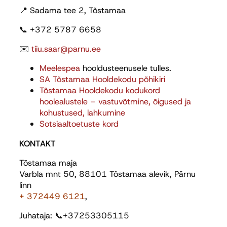
📍 Sadama tee 2, Tõstamaa
📞 +372 5787 6658
✉️
tiiu.saar@parnu.ee
Meelespea
hooldusteenusele tulles.
SA Tõstamaa Hooldekodu põhikiri
Tõstamaa Hooldekodu kodukord
hoolealustele – vastuvõtmine, õigused ja
kohustused, lahkumine
Sotsiaaltoetuste kord
KONTAKT
Tõstamaa maja
Varbla mnt 50, 88101 Tõstamaa alevik, Pärnu
linn
+ 372449 6121
,
Juhataja: 📞+37253305115