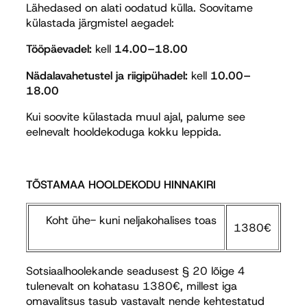
Lähedased on alati oodatud külla. Soovitame
külastada järgmistel aegadel:
Tööpäevadel:
kell
14.00–18.00
Nädalavahetustel ja riigipühadel:
kell
10.00–
18.00
Kui soovite külastada muul ajal, palume see
eelnevalt hooldekoduga kokku leppida.
TÕSTAMAA HOOLDEKODU HINNAKIRI
Koht ühe- kuni neljakohalises toas
1380€
Sotsiaalhoolekande seadusest § 20 lõige 4
tulenevalt on kohatasu 1380€, millest iga
omavalitsus tasub vastavalt nende kehtestatud