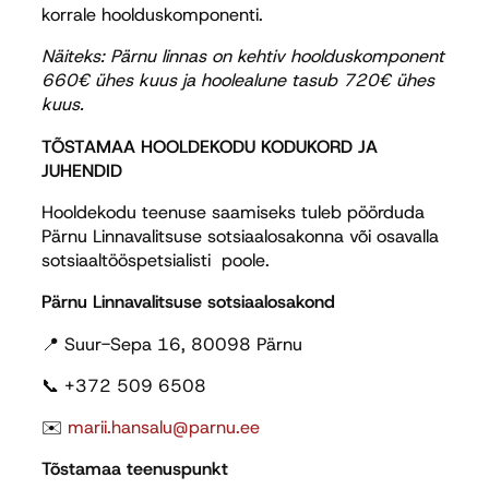
korrale hoolduskomponenti.
Näiteks: Pärnu linnas on kehtiv hoolduskomponent
660€ ühes kuus ja hoolealune tasub 720€ ühes
kuus.
TÕSTAMAA HOOLDEKODU KODUKORD JA
JUHENDID
Hooldekodu teenuse saamiseks tuleb pöörduda
Pärnu Linnavalitsuse sotsiaalosakonna või osavalla
sotsiaaltööspetsialisti poole.
Pärnu Linnavalitsuse sotsiaalosakond
📍 Suur-Sepa 16, 80098 Pärnu
📞 +372 509 6508
✉️
marii.hansalu@parnu.ee
Tõstamaa teenuspunkt